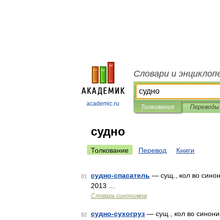
Словари и энциклоп
academic.ru
Толкования
Переводы
судно
Толкование
Перевод
Книги
судно-спасатель
— сущ., кол во синон
81
2013 …
Словарь синонимов
судно-сухогруз
— сущ., кол во синони
82