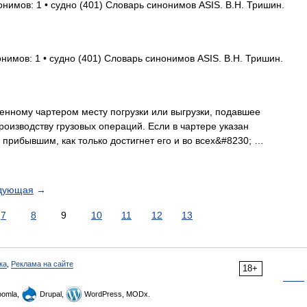
онимов: 1 • судно (401) Словарь синонимов ASIS. В.Н. Тришин.
нимов: 1 • судно (401) Словарь синонимов ASIS. В.Н. Тришин.
нному чартером месту погрузки или выгрузки, подавшее
производству грузовых операций. Если в чартере указан
 прибывшим, как только достигнет его и во всех&#8230; …
дующая
→
7
8
9
10
11
12
13
ка
,
Реклама на сайте
18+
omla,
Drupal,
WordPress, MODx.