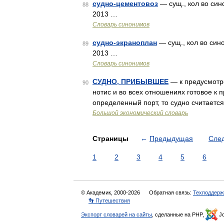
судно-цементовоз
— сущ., кол во син
88
2013 …
Словарь синонимов
судно-экраноплан
— сущ., кол во сино
89
2013 …
Словарь синонимов
СУДНО, ПРИБЫВШЕЕ
— к предусмотре
90
нотис и во всех отношениях готовое к 
определенный порт, то судно считается
Большой экономический словарь
Страницы
←
Предыдущая
Сле
1
2
3
4
5
6
© Академик, 2000-2026
Обратная связь:
Техподдерж
👣 Путешествия
Экспорт словарей на сайты
, сделанные на PHP,
Jo